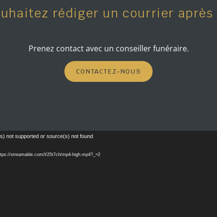
uhaitez rédiger un courrier après
Prenez contact avec un conseiller funéraire.
CONTACTEZ-NOUS
Lecteur
s) not supported or source(s) not found
vidéo
 https://streamable.com/l/25t7ch/mp4-high.mp4?_=2