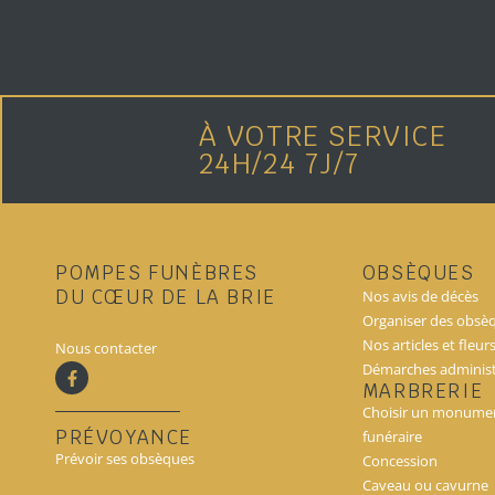
À VOTRE SERVICE
24H/24 7J/7
POMPES FUNÈBRES
OBSÈQUES
DU CŒUR DE LA BRIE
Nos avis de décès
Organiser des obsè
Nos articles et fleur
Nous contacter
Démarches administ
MARBRERIE
Choisir un monume
PRÉVOYANCE
funéraire
Prévoir ses obsèques
Concession
Caveau ou cavurne