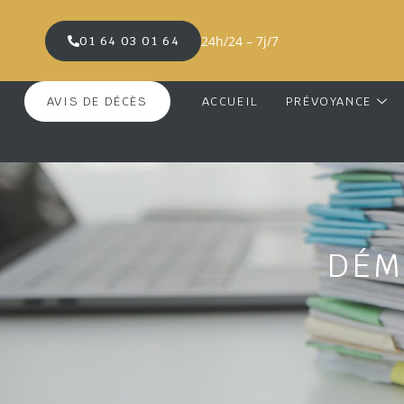
24h/24 – 7j/7
01 64 03 01 64
AVIS DE DÉCÈS
ACCUEIL
PRÉVOYANCE
DÉM