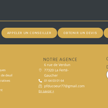
APPELER UN CONSEILLER
OBTENIR UN DEVIS
NOTRE AGENCE
6 rue de Verdun
77320 La Ferté-
ques
Gaucher
s de deuil
ratives
01 64 03 01 64
pfducoeur77@gmail.com
nt
En savoir +