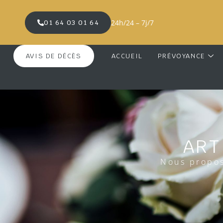
24h/24 – 7j/7
01 64 03 01 64
AVIS DE DÉCÈS
ACCUEIL
PRÉVOYANCE
ART
Nous propos