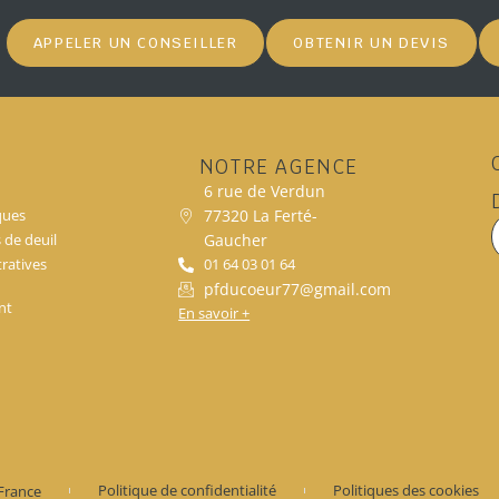
APPELER UN CONSEILLER
OBTENIR UN DEVIS
NOTRE AGENCE
6 rue de Verdun
77320 La Ferté-
ques
Gaucher
s de deuil
ratives
01 64 03 01 64
pfducoeur77@gmail.com
nt
En savoir +
France
Politique de confidentialité
Politiques des cookies