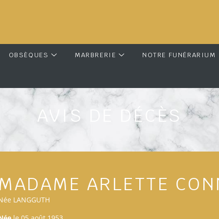
OBSÈQUES
MARBRERIE
NOTRE FUNÉRARIUM
AVIS DE DÉCÈS
MADAME ARLETTE CO
Née LANGGUTH
Née
le 05 août 1953