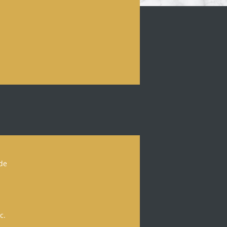
 de
c.