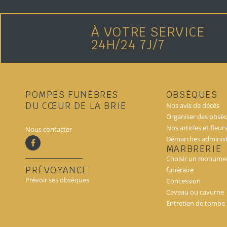
À VOTRE SERVICE
24H/24 7J/7
POMPES FUNÈBRES
OBSÈQUES
DU CŒUR DE LA BRIE
Nos avis de décès
Organiser des obsè
Nos articles et fleur
Nous contacter
Démarches administ
MARBRERIE
Choisir un monume
PRÉVOYANCE
funéraire
Prévoir ses obsèques
Concession
Caveau ou cavurne
Entretien de tombe